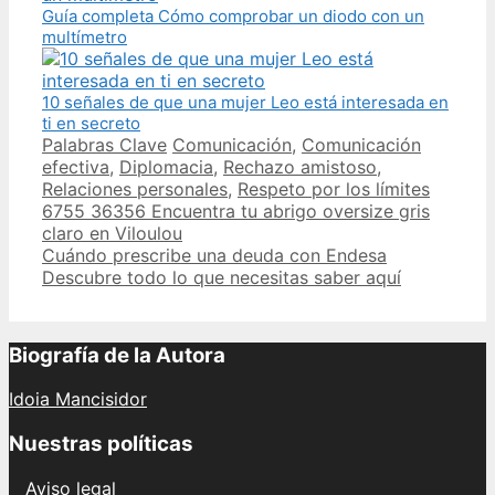
Guía completa Cómo comprobar un diodo con un
multímetro
10 señales de que una mujer Leo está interesada en
ti en secreto
Categories
Tags
Palabras Clave
Comunicación
,
Comunicación
efectiva
,
Diplomacia
,
Rechazo amistoso
,
Relaciones personales
,
Respeto por los límites
Post
6755 36356 Encuentra tu abrigo oversize gris
navigation
claro en Viloulou
Cuándo prescribe una deuda con Endesa
Descubre todo lo que necesitas saber aquí
Biografía de la Autora
Idoia Mancisidor
Nuestras políticas
Aviso legal