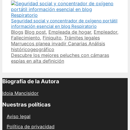
Seguridad social y concentrador de oxígeno portátil
información esencial en blog Respiratorio
Categories
Tags
Blogs
Blog post
,
Empleada de hogar
,
Empleador
,
Fallecimiento
,
Finiquito
,
Trámites legales
Post
Marruecos planea invadir Canarias Análisis
navigation
históricogeográfico
Descubre los mejores peluches con cámaras
espías en alta definición
Biografía de la Autora
Idoia Mancisidor
Nuestras políticas
Aviso legal
Política de privacidad