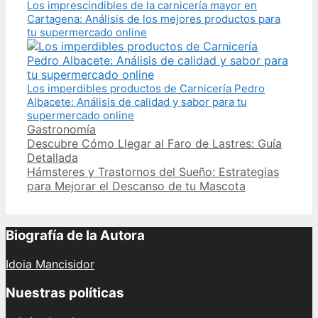
Los imprescindibles de la carnicería mayor en
Cartagena: Análisis de los mejores productos para
tu supermercado online
Los imperdibles productos de Carnicería Pedro
Albacete: Análisis de calidad y sabor para tu
supermercado online
Categories
Gastronomía
Post
Descubre Cómo Llegar al Faro de Lastres: Guía
navigation
Detallada
Hámsteres y Trastornos del Sueño: Estrategias
para Mejorar el Descanso de tu Mascota
Biografía de la Autora
Idoia Mancisidor
Nuestras políticas