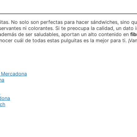
itas. No solo son perfectas para hacer sándwiches, sino q
ervantes ni colorantes. Si te preocupa la calidad, un dato 
 además de ser saludables, aportan un alto contenido en
fib
cer cuál de todas estas pulguitas es la mejor para ti. ¡Vam
de Mercadona
na
a
adona
nch