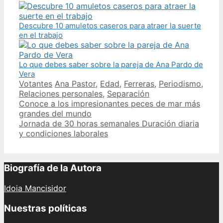
Descubre 10 amuletos caseros para atraer la suerte
en el trabajo
Lo que debes saber sobre la pareja de Ana Pardo de
Vera
Categories
Tags
Votantes
Ana Pastor
,
Edad
,
Ferreras
,
Periodismo
,
Relaciones personales
,
Separación
Post
Conoce a los impresionantes peces de mar más
navigation
grandes del mundo
Jornada de 30 horas semanales Duración diaria
y condiciones laborales
Biografía de la Autora
Idoia Mancisidor
Nuestras políticas