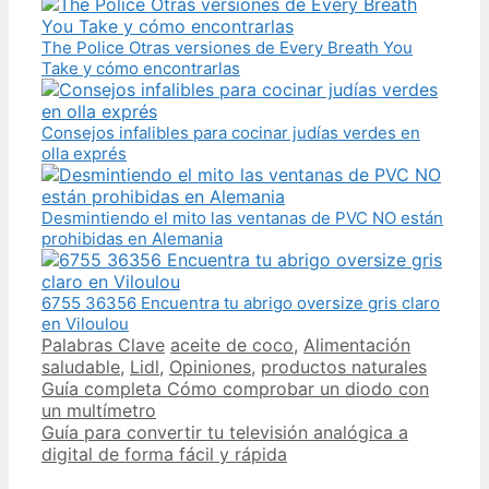
The Police Otras versiones de Every Breath You
Take y cómo encontrarlas
Consejos infalibles para cocinar judías verdes en
olla exprés
Desmintiendo el mito las ventanas de PVC NO están
prohibidas en Alemania
6755 36356 Encuentra tu abrigo oversize gris claro
en Viloulou
Categories
Tags
Palabras Clave
aceite de coco
,
Alimentación
saludable
,
Lidl
,
Opiniones
,
productos naturales
Post
Guía completa Cómo comprobar un diodo con
navigation
un multímetro
Guía para convertir tu televisión analógica a
digital de forma fácil y rápida